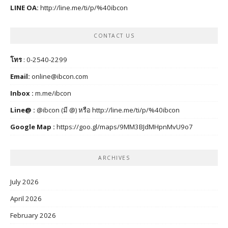
LINE OA:
http://line.me/ti/p/%40ibcon
CONTACT US
โทร
: 0-2540-2299
Email:
online@ibcon.com
Inbox :
m.me/ibcon
Line@ :
@ibcon (มี @) หรือ
http://line.me/ti/p/%40ibcon
Google Map :
https://goo.gl/maps/9MM3BJdMHpnMvU9o7
ARCHIVES
July 2026
April 2026
February 2026