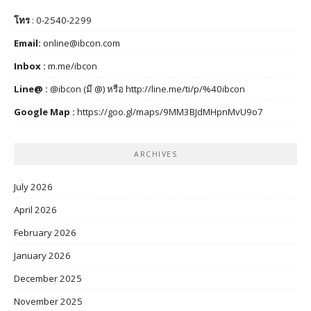
โทร
: 0-2540-2299
Email:
online@ibcon.com
Inbox :
m.me/ibcon
Line@ :
@ibcon (มี @) หรือ
http://line.me/ti/p/%40ibcon
Google Map :
https://goo.gl/maps/9MM3BJdMHpnMvU9o7
ARCHIVES
July 2026
April 2026
February 2026
January 2026
December 2025
November 2025