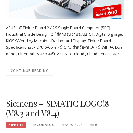
ASUS IoT Tinker Board 2 / 2S Single Board Computer (SBC) –
Industrial Grade Design. ➲ ใช้สำหรับ งานระบบ IOT, Digital Signage,
KIOSK/Vending Machine, Dashboard Display. Tinker Board
Specifications : • CPU 6-Core • มี GPU สำหรับงาน AI • มี WIFI AC Dual
Band , Bluetooth 5.0 • รองรับ ASUS IoT Cloud , Cloud Service ของ…
CONTINUE READING
Siemens – SIMATIC LOGO!8
(V8.3 and V8.4)
SIEMENS
IBCONBLOG
MAY 9, 2024
0