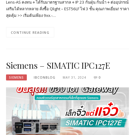
Lens-AS คงทน ⋄ ได้รับมาตรฐานสากล ⋄ IP 23 กันฝุ่น กันน้ำ ⋄ ต่ออุปกรณ์
เสริมได้หลากหลาย สั่งซื้อ Qlight – EST56LF ไฟ 3 ชั้น คุณภาพเยี่ยม! ราคา
สุดคุ้ม >> เริ่มต้นเพียง 9xx.-…
CONTINUE READING
Siemens – SIMATIC IPC127E
SIEMENS
IBCONBLOG
MAY 31, 2024
0