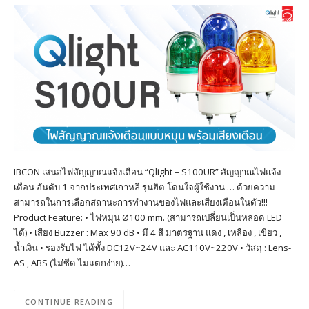
IBCON เสนอไฟสัญญาณแจ้งเตือน “Qlight – S100UR” สัญญาณไฟแจ้ง
เตือน อันดับ 1 จากประเทศเกาหลี รุ่นฮิต โดนใจผู้ใช้งาน … ด้วยความ
สามารถในการเลือกสถานะการทำงานของไฟและเสียงเตือนในตัว!!!
Product Feature: • ไฟหมุน Ø100 mm. (สามารถเปลี่ยนเป็นหลอด LED
ได้) • เสียง Buzzer : Max 90 dB • มี 4 สี มาตรฐาน แดง , เหลือง , เขียว ,
น้ำเงิน • รองรับไฟ ได้ทั้ง DC12V~24V และ AC110V~220V • วัสดุ : Lens-
AS , ABS (ไม่ซีด ไม่แตกง่าย)…
CONTINUE READING