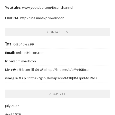
Youtube:
www.youtube.com/ibconchannel
LINE OA:
http://line.me/ti/p/%40ibcon
CONTACT US
โทร
: 0-2540-2299
Email:
online@ibcon.com
Inbox :
m.me/ibcon
Line@ :
@ibcon (มี @) หรือ
http://line.me/ti/p/%40ibcon
Google Map :
https://goo.gl/maps/9MM3BJdMHpnMvU9o7
ARCHIVES
July 2026
April 2026