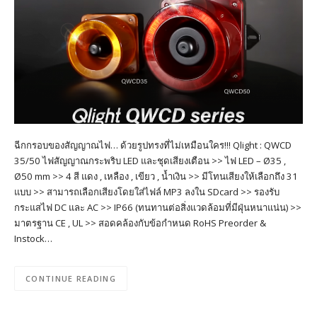
ฉีกกรอบของสัญญาณไฟ… ด้วยรูปทรงที่ไม่เหมือนใคร!!! Qlight : QWCD
35/50 ไฟสัญญาณกระพริบ LED และชุดเสียงเตือน >> ไฟ LED – Ø35 ,
Ø50 mm >> 4 สี แดง , เหลือง , เขียว , น้ำเงิน >> มีโทนเสียงให้เลือกถึง 31
แบบ >> สามารถเลือกเสียงโดยใส่ไฟล์ MP3 ลงใน SDcard >> รองรับ
กระแสไฟ DC และ AC >> IP66 (ทนทานต่อสิ่งแวดล้อมที่มีฝุ่นหนาแน่น) >>
มาตรฐาน CE , UL >> สอดคล้องกับข้อกำหนด RoHS Preorder &
Instock…
CONTINUE READING