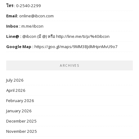
โทร
: 0-2540-2299
Email:
online@ibcon.com
Inbox :
m.me/ibcon
Line@ :
@ibcon (มี @) หรือ
http://line.me/ti/p/%40ibcon
Google Map :
https://goo.gl/maps/9MM3BJdMHpnMvU9o7
ARCHIVES
July 2026
April 2026
February 2026
January 2026
December 2025
November 2025