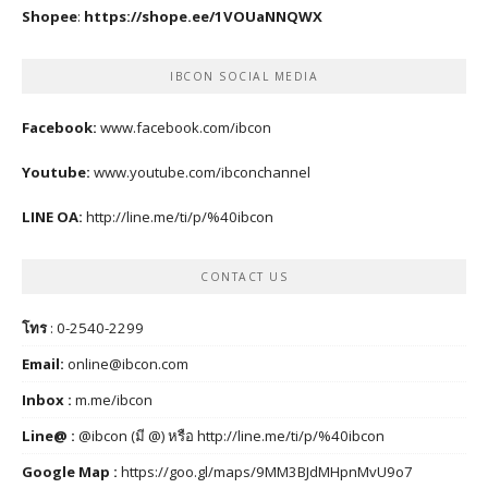
Shopee
:
https://shope.ee/1VOUaNNQWX
IBCON SOCIAL MEDIA
Facebook:
www.facebook.com/ibcon
Youtube:
www.youtube.com/ibconchannel
LINE OA:
http://line.me/ti/p/%40ibcon
CONTACT US
โทร
: 0-2540-2299
Email:
online@ibcon.com
Inbox :
m.me/ibcon
Line@ :
@ibcon (มี @) หรือ
http://line.me/ti/p/%40ibcon
Google Map :
https://goo.gl/maps/9MM3BJdMHpnMvU9o7