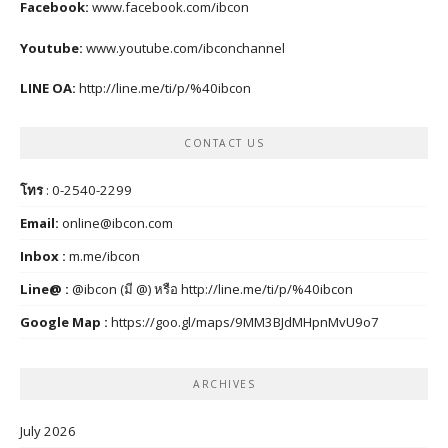
Facebook:
www.facebook.com/ibcon
Youtube:
www.youtube.com/ibconchannel
LINE OA:
http://line.me/ti/p/%40ibcon
CONTACT US
โทร
: 0-2540-2299
Email:
online@ibcon.com
Inbox :
m.me/ibcon
Line@ :
@ibcon (มี @) หรือ
http://line.me/ti/p/%40ibcon
Google Map :
https://goo.gl/maps/9MM3BJdMHpnMvU9o7
ARCHIVES
July 2026