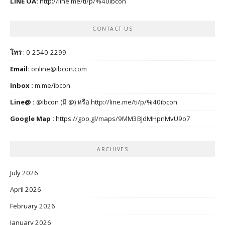
LINE OA:
http://line.me/ti/p/%40ibcon
CONTACT US
โทร
: 0-2540-2299
Email:
online@ibcon.com
Inbox :
m.me/ibcon
Line@ :
@ibcon (มี @) หรือ
http://line.me/ti/p/%40ibcon
Google Map :
https://goo.gl/maps/9MM3BJdMHpnMvU9o7
ARCHIVES
July 2026
April 2026
February 2026
January 2026