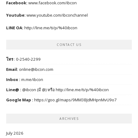
Facebook:
www.facebook.com/ibcon
Youtube:
www.youtube.com/ibconchannel
LINE OA:
http://line.me/ti/p/%40ibcon
CONTACT US
โทร
: 0-2540-2299
Email:
online@ibcon.com
Inbox :
m.me/ibcon
Line@ :
@ibcon (มี @) หรือ
http://line.me/ti/p/%40ibcon
Google Map :
https://goo.gl/maps/9MM3BJdMHpnMvU9o7
ARCHIVES
July 2026