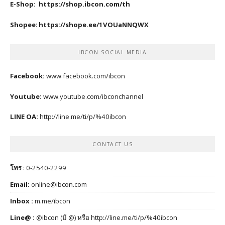
E-Shop:
https://shop.ibcon.com/th
Shopee
:
https://shope.ee/1VOUaNNQWX
IBCON SOCIAL MEDIA
Facebook:
www.facebook.com/ibcon
Youtube:
www.youtube.com/ibconchannel
LINE OA:
http://line.me/ti/p/%40ibcon
CONTACT US
โทร
: 0-2540-2299
Email:
online@ibcon.com
Inbox :
m.me/ibcon
Line@ :
@ibcon (มี @) หรือ
http://line.me/ti/p/%40ibcon