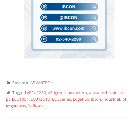
Posted in
ADVANTECH
Tagged
#ECU1260
,
#Edgelink
,
advantech
,
advantech industrial
pc
,
ECU1051
,
ECU1251D
,
ECUSeries
,
Edgehub
,
ibcon
,
industrial
,
iot
,
iotgateway
,
ไอบีคอน