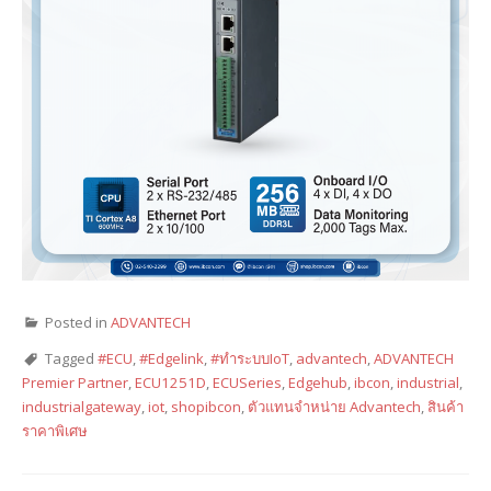
Posted in
ADVANTECH
Tagged
#ECU
,
#Edgelink
,
#ทำระบบIoT
,
advantech
,
ADVANTECH
Premier Partner
,
ECU1251D
,
ECUSeries
,
Edgehub
,
ibcon
,
industrial
,
industrialgateway
,
iot
,
shopibcon
,
ตัวแทนจำหน่าย Advantech
,
สินค้า
ราคาพิเศษ