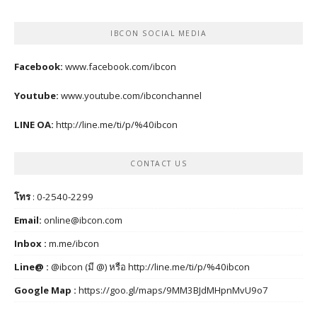
IBCON SOCIAL MEDIA
Facebook:
www.facebook.com/ibcon
Youtube:
www.youtube.com/ibconchannel
LINE OA:
http://line.me/ti/p/%40ibcon
CONTACT US
โทร
: 0-2540-2299
Email:
online@ibcon.com
Inbox :
m.me/ibcon
Line@ :
@ibcon (มี @) หรือ
http://line.me/ti/p/%40ibcon
Google Map :
https://goo.gl/maps/9MM3BJdMHpnMvU9o7