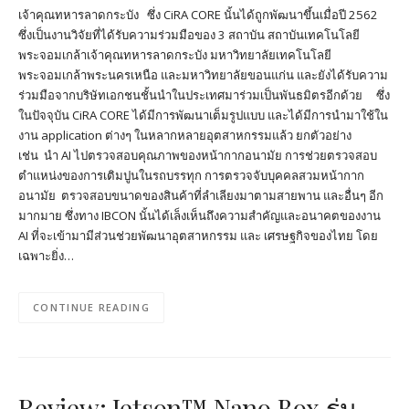
เจ้าคุณทหารลาดกระบัง ซึ่ง CiRA CORE นั้นได้ถูกพัฒนาขึ้นเมื่อปี 2562
ซึ่งเป็นงานวิจัยที่ได้รับความร่วมมือของ 3 สถาบัน สถาบันเทคโนโลยี
พระจอมเกล้าเจ้าคุณทหารลาดกระบัง มหาวิทยาลัยเทคโนโลยี
พระจอมเกล้าพระนครเหนือ และมหาวิทยาลัยขอนแก่น และยังได้รับความ
ร่วมมือจากบริษัทเอกชนชั้นนำในประเทศมาร่วมเป็นพันธมิตรอีกด้วย ซึ่ง
ในปัจจุบัน CiRA CORE ได้มีการพัฒนาเต็มรูปแบบ และได้มีการนำมาใช้ใน
งาน application ต่างๆ ในหลากหลายอุตสาหกรรมแล้ว ยกตัวอย่าง
เช่น นำ AI ไปตรวจสอบคุณภาพของหน้ากากอนามัย การช่วยตรวจสอบ
ตำแหน่งของการเติมปูนในรถบรรทุก การตรวจจับบุคคลสวมหน้ากาก
อนามัย ตรวจสอบขนาดของสินค้าที่ลำเลียงมาตามสายพาน และอื่นๆ อีก
มากมาย ซึ่งทาง IBCON นั้นได้เล็งเห็นถึงความสำคัญและอนาคตของงาน
AI ที่จะเข้ามามีส่วนช่วยพัฒนาอุตสาหกรรม และ เศรษฐกิจของไทย โดย
เฉพาะยิ่ง…
CONTINUE READING
Review: Jetson™ Nano Box รุ่น