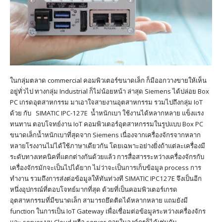
ในกลุ่มตลาด commercial คอมพิวเตอร์ขนาดเล็ก ก็มีออกวางขายให้เห็น
อยู่ทั่วไป ทางกลุ่ม Industrial ก็ไม่น้อยหน้า ล่าสุด Siemens ได้ปล่อย Box
PC เกรดอุตสาหกรรม มาเอาใจสายงานอุตสาหกรรม รวมไปถึงกลุ่ม IoT
ด้วย กับ SIMATIC IPC-127E น้ำหนักเบา ใช้งานได้หลากหลาย แข็งแรง
ทนทาน ตอบโจทย์งาน IoT คอมพิวเตอร์อุตสาหกรรมในรูปแบบ Box PC
ขนาดเล็กน้ำหนักเบาที่สุดจาก Siemens เนื่องจากเครื่องจักรจากหลาก
หลายโรงงานไม่ได้ใช้ภาษาเดียวกัน โดยเฉพาะอย่างยิ่งถ้าแต่ละเครื่องมี
ระดับทางเทคนิคที่แตกต่างกันด้วยแล้ว การสื่อสารระหว่างเครื่องจักรกับ
เครื่องจักรมักจะเป็นไปได้ยาก ไม่ว่าจะเป็นการเก็บข้อมูล process การ
ทำงาน รวมถึงการส่งต่อข้อมูลให้ทันท่วงที SIMATIC IPC127E จึงเป็นอีก
หนึ่งอุปกรณ์ที่ตอบโจทย์มากที่สุด ด้วยที่เป็นคอมพิวเตอร์เกรด
อุตสาหกรรมที่มีขนาดเล็ก สามารถยึดติดได้หลากหลาย แถมยังมี
function ในการเป็น IoT Gateway เพื่อเชื่อมต่อข้อมูลระหว่างเครื่องจักร
และ server บน Cloud หรือ server ภายในองค์กรก็ได้เช่นกัน…