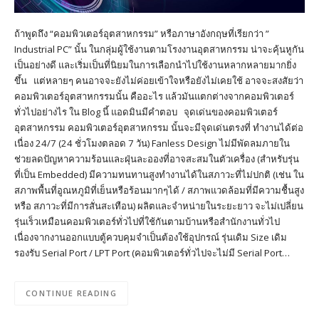
ถ้าพูดถึง “คอมพิวเตอร์อุตสาหกรรม” หรือภาษาอังกฤษที่เรียกว่า ”
Industrial PC” นั้น ในกลุ่มผู้ใช้งานตามโรงงานอุตสาหกรรม น่าจะคุ้นหูกัน
เป็นอย่างดี และเริ่มเป็นที่นิยมในการเลือกนำไปใช้งานหลากหลายมากยิ่ง
ขึ้น แต่หลายๆ คนอาจจะยังไม่ค่อยเข้าใจหรือยังไม่เคยใช้ อาจจะสงสัยว่า
คอมพิวเตอร์อุตสาหกรรมนั้น คืออะไร แล้วมันแตกต่างจากคอมพิวเตอร์
ทั่วไปอย่างไร ใน Blog นี้ แอดมินมีคำตอบ จุดเด่นของคอมพิวเตอร์
อุตสาหกรรม คอมพิวเตอร์อุตสาหกรรม นั้นจะมีจุดเด่นตรงที่ ทำงานได้ต่อ
เนื่อง 24/7 (24 ชั่วโมงตลอด 7 วัน) Fanless Design ไม่มีพัดลมภายใน
ช่วยลดปัญหาความร้อนและฝุ่นละอองที่อาจสะสมในตัวเครื่อง (สำหรับรุ่น
ที่เป็น Embedded) มีความทนทานสูงทำงานได้ในสภาวะที่ไม่ปกติ (เช่น ใน
สภาพพื้นที่อูณหภูมิที่เย็นหรือร้อนมากๆได้ / สภาพแวดล้อมที่มีความชื้นสูง
หรือ สภาวะที่มีการสั่นสะเทือน) ผลิตและจำหน่ายในระยะยาว จะไม่เปลี่ยน
รุ่นเร็วเหมือนคอมพิวเตอร์ทั่วไปที่ใช้กันตามบ้านหรือสำนักงานทั่วไป
เนื่องจากงานออกแบบตู้ควบคุมจำเป็นต้องใช้อุปกรณ์ รุ่นเดิม Size เดิม
รองรับ Serial Port / LPT Port (คอมพิวเตอร์ทั่วไปจะไม่มี Serial Port…
CONTINUE READING