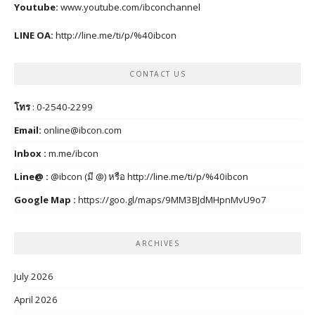
Youtube:
www.youtube.com/ibconchannel
LINE OA:
http://line.me/ti/p/%40ibcon
CONTACT US
โทร
: 0-2540-2299
Email:
online@ibcon.com
Inbox :
m.me/ibcon
Line@ :
@ibcon (มี @) หรือ
http://line.me/ti/p/%40ibcon
Google Map :
https://goo.gl/maps/9MM3BJdMHpnMvU9o7
ARCHIVES
July 2026
April 2026