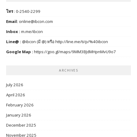
โทร
: 0-2540-2299
Email:
online@ibcon.com
Inbox :
m.me/ibcon
Line@ :
@ibcon (มี @) หรือ
http://line.me/ti/p/%40ibcon
Google Map :
https://goo.gl/maps/9MM3BJdMHpnMvU9o7
ARCHIVES
July 2026
April 2026
February 2026
January 2026
December 2025
November 2025