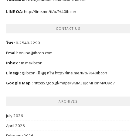
LINE OA:
http://line.me/ti/p/%40ibcon
CONTACT US
โทร
: 0-2540-2299
Email:
online@ibcon.com
Inbox :
m.me/ibcon
Line@ :
@ibcon (มี @) หรือ
http://line.me/ti/p/%40ibcon
Google Map :
https://goo.gl/maps/9MM3BJdMHpnMvU9o7
ARCHIVES
July 2026
April 2026
February 2026