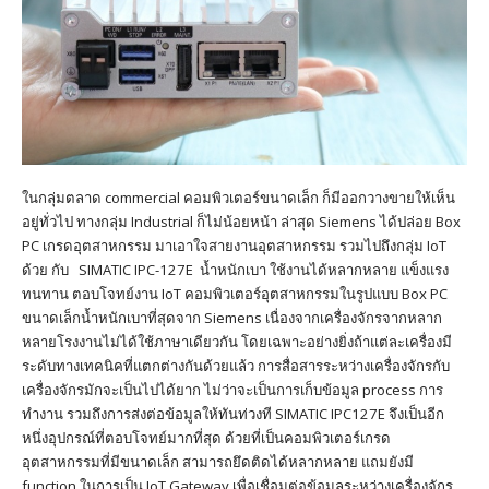
ในกลุ่มตลาด commercial คอมพิวเตอร์ขนาดเล็ก ก็มีออกวางขายให้เห็น
อยู่ทั่วไป ทางกลุ่ม Industrial ก็ไม่น้อยหน้า ล่าสุด Siemens ได้ปล่อย Box
PC เกรดอุตสาหกรรม มาเอาใจสายงานอุตสาหกรรม รวมไปถึงกลุ่ม IoT
ด้วย กับ SIMATIC IPC-127E น้ำหนักเบา ใช้งานได้หลากหลาย แข็งแรง
ทนทาน ตอบโจทย์งาน IoT คอมพิวเตอร์อุตสาหกรรมในรูปแบบ Box PC
ขนาดเล็กน้ำหนักเบาที่สุดจาก Siemens เนื่องจากเครื่องจักรจากหลาก
หลายโรงงานไม่ได้ใช้ภาษาเดียวกัน โดยเฉพาะอย่างยิ่งถ้าแต่ละเครื่องมี
ระดับทางเทคนิคที่แตกต่างกันด้วยแล้ว การสื่อสารระหว่างเครื่องจักรกับ
เครื่องจักรมักจะเป็นไปได้ยาก ไม่ว่าจะเป็นการเก็บข้อมูล process การ
ทำงาน รวมถึงการส่งต่อข้อมูลให้ทันท่วงที SIMATIC IPC127E จึงเป็นอีก
หนึ่งอุปกรณ์ที่ตอบโจทย์มากที่สุด ด้วยที่เป็นคอมพิวเตอร์เกรด
อุตสาหกรรมที่มีขนาดเล็ก สามารถยึดติดได้หลากหลาย แถมยังมี
function ในการเป็น IoT Gateway เพื่อเชื่อมต่อข้อมูลระหว่างเครื่องจักร