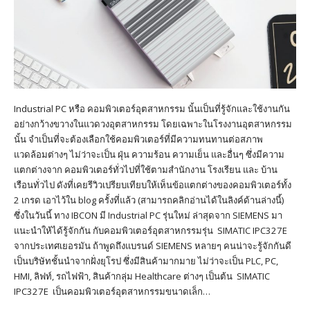
Industrial PC หรือ คอมพิวเตอร์อุตสาหกรรม นั้นเป็นที่รู้จักและใช้งานกัน
อย่างกว้างขวางในแวดวงอุตสาหกรรม โดยเฉพาะในโรงงานอุตสาหกรรม
นั้น จำเป็นที่จะต้องเลือกใช้คอมพิวเตอร์ที่มีความทนทานต่อสภาพ
แวดล้อมต่างๆ ไม่ว่าจะเป็น ฝุ่น ความร้อน ความเย็น และอื่นๆ ซึ่งมีความ
แตกต่างจาก คอมพิวเตอร์ทั่วไปที่ใช้ตามสำนักงาน โรงเรียน และ บ้าน
เรือนทั่วไป ดังที่เคยรีวิวเปรียบเทียบให้เห็นข้อแตกต่างของคอมพิวเตอร์ทั้ง
2 เกรด เอาไว้ใน blog ครั้งที่แล้ว (สามารถคลิกอ่านได้ในลิงค์ด้านล่างนี้)
ซึ่งในวันนี้ ทาง IBCON มี Industrial PC รุ่นใหม่ ล่าสุดจาก SIEMENS มา
แนะนำให้ได้รู้จักกัน กับคอมพิวเตอร์อุตสาหกรรมรุ่น SIMATIC IPC327E
จากประเทศเยอรมัน ถ้าพูดถึงแบรนด์ SIEMENS หลายๆ คนน่าจะรู้จักกันดี
เป็นบริษัทชั้นนำจากฝั่งยุโรป ซึ่งมีสินค้ามากมาย ไม่ว่าจะเป็น PLC, PC,
HMI, ลิฟท์, รถไฟฟ้า, สินค้ากลุ่ม Healthcare ต่างๆ เป็นต้น SIMATIC
IPC327E เป็นคอมพิวเตอร์อุตสาหกรรมขนาดเล็ก…