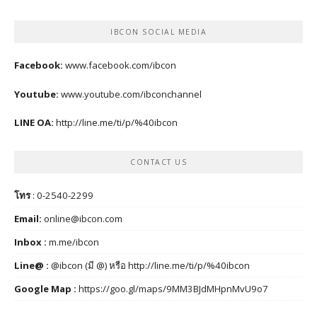
IBCON SOCIAL MEDIA
Facebook:
www.facebook.com/ibcon
Youtube:
www.youtube.com/ibconchannel
LINE OA:
http://line.me/ti/p/%40ibcon
CONTACT US
โทร
: 0-2540-2299
Email:
online@ibcon.com
Inbox :
m.me/ibcon
Line@ :
@ibcon (มี @) หรือ
http://line.me/ti/p/%40ibcon
Google Map :
https://goo.gl/maps/9MM3BJdMHpnMvU9o7