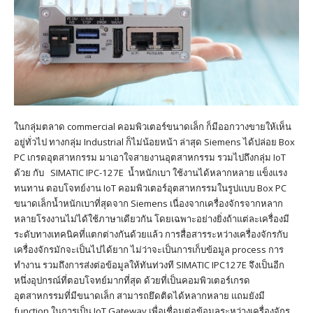
ในกลุ่มตลาด commercial คอมพิวเตอร์ขนาดเล็ก ก็มีออกวางขายให้เห็น
อยู่ทั่วไป ทางกลุ่ม Industrial ก็ไม่น้อยหน้า ล่าสุด Siemens ได้ปล่อย Box
PC เกรดอุตสาหกรรม มาเอาใจสายงานอุตสาหกรรม รวมไปถึงกลุ่ม IoT
ด้วย กับ SIMATIC IPC-127E น้ำหนักเบา ใช้งานได้หลากหลาย แข็งแรง
ทนทาน ตอบโจทย์งาน IoT คอมพิวเตอร์อุตสาหกรรมในรูปแบบ Box PC
ขนาดเล็กน้ำหนักเบาที่สุดจาก Siemens เนื่องจากเครื่องจักรจากหลาก
หลายโรงงานไม่ได้ใช้ภาษาเดียวกัน โดยเฉพาะอย่างยิ่งถ้าแต่ละเครื่องมี
ระดับทางเทคนิคที่แตกต่างกันด้วยแล้ว การสื่อสารระหว่างเครื่องจักรกับ
เครื่องจักรมักจะเป็นไปได้ยาก ไม่ว่าจะเป็นการเก็บข้อมูล process การ
ทำงาน รวมถึงการส่งต่อข้อมูลให้ทันท่วงที SIMATIC IPC127E จึงเป็นอีก
หนึ่งอุปกรณ์ที่ตอบโจทย์มากที่สุด ด้วยที่เป็นคอมพิวเตอร์เกรด
อุตสาหกรรมที่มีขนาดเล็ก สามารถยึดติดได้หลากหลาย แถมยังมี
function ในการเป็น IoT Gateway เพื่อเชื่อมต่อข้อมูลระหว่างเครื่องจักร