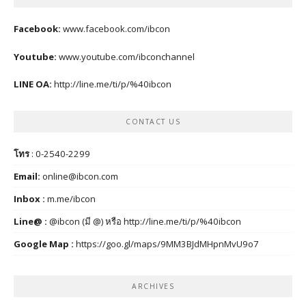
Facebook:
www.facebook.com/ibcon
Youtube:
www.youtube.com/ibconchannel
LINE OA:
http://line.me/ti/p/%40ibcon
CONTACT US
โทร
: 0-2540-2299
Email:
online@ibcon.com
Inbox :
m.me/ibcon
Line@ :
@ibcon (มี @) หรือ
http://line.me/ti/p/%40ibcon
Google Map :
https://goo.gl/maps/9MM3BJdMHpnMvU9o7
ARCHIVES