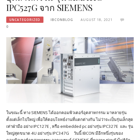
IPC527G จาก SIEMENS
UNCATEGORIZED
IBCONBLOG
AUGUST 18, 2021
0
ในขณะนี้ ทาง SIEMENS ได้ออกคอมพิวเตอร์อุตสาหกรรม มาหลายรุ่น
ตั้งแต่เล็กไปใหญ่ เพื่อให้ตอบโจทย์งานที่แตกต่างกัน ไม่ว่าจะเป็นรุ่นเล็กสุด
เท่าฝ่ามือ อย่าง IPC127E , หรือ embedded pc อย่างรุ่น IPC327E และ รุ่น
ใหญ่สุดขนาด 4U อย่างรุ่น IPC347G วันนี้ IBCON มีอีกหนึ่งรุ่นของ