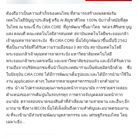
ต้องถือว่าเป็นความสำเร็จของคนไทย ที่สามารถสร้างแพลตฟอร์ม
เทคโนโลยีปัญญาประดิษฐ์ หรือ AI สัญชาติไทย 100% นับว่าล้ำสมัยที่สุด
ในไทย ณ ขณะนี้ กับ CiRA CORE ที่ถูกพัฒนาขึ้นมาโดย รศ.ดร.ศิริเดช บุญ
แสง คณบดี คณะเทคโนโลยีสารสนเทศ สถาบันเทคโนโลยีพระจอมเกล้า
เจ้าคุณทหารลาดกระบัง ซึ่ง CiRA CORE นั้นได้ถูกพัฒนาขึ้นเมื่อปี 2562
ซึ่งเป็นงานวิจัยที่ได้รับความร่วมมือของ 3 สถาบัน สถาบันเทคโนโลยี
พระจอมเกล้าเจ้าคุณทหารลาดกระบัง มหาวิทยาลัยเทคโนโลยี
พระจอมเกล้าพระนครเหนือ และมหาวิทยาลัยขอนแก่น และยังได้รับความ
ร่วมมือจากบริษัทเอกชนชั้นนำในประเทศมาร่วมเป็นพันธมิตรอีกด้วย ซึ่ง
ในปัจจุบัน CiRA CORE ได้มีการพัฒนาเต็มรูปแบบ และได้มีการนำมาใช้ใน
งาน application ต่างๆ ในหลากหลายอุตสาหกรรมแล้ว ยกตัวอย่าง
เช่น นำ AI ไปตรวจสอบคุณภาพของหน้ากากอนามัย การช่วยตรวจสอบ
ตำแหน่งของการเติมปูนในรถบรรทุก การตรวจจับบุคคลสวมหน้ากาก
อนามัย ตรวจสอบขนาดของสินค้าที่ลำเลียงมาตามสายพาน และอื่นๆ อีก
มากมาย ซึ่งทาง IBCON นั้นได้เล็งเห็นถึงความสำคัญและอนาคตของงาน
AI ที่จะเข้ามามีส่วนช่วยพัฒนาอุตสาหกรรม และ เศรษฐกิจของไทย โดย
เฉพาะยิ่ง…