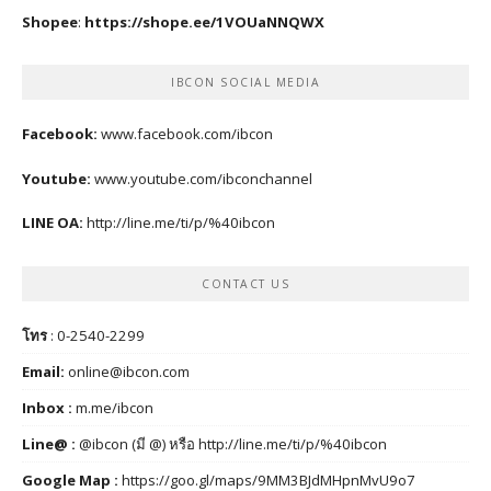
Shopee
:
https://shope.ee/1VOUaNNQWX
IBCON SOCIAL MEDIA
Facebook:
www.facebook.com/ibcon
Youtube:
www.youtube.com/ibconchannel
LINE OA:
http://line.me/ti/p/%40ibcon
CONTACT US
โทร
: 0-2540-2299
Email:
online@ibcon.com
Inbox :
m.me/ibcon
Line@ :
@ibcon (มี @) หรือ
http://line.me/ti/p/%40ibcon
Google Map :
https://goo.gl/maps/9MM3BJdMHpnMvU9o7