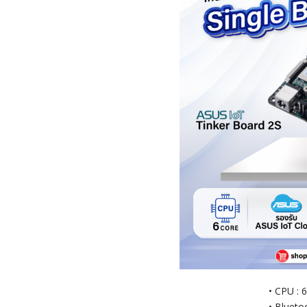
• CPU : 
• Blueto