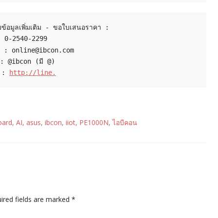
: @ibcon (มี @)

 : 
http://line.
oard
,
AI
,
asus
,
ibcon
,
iiot
,
PE1000N
,
ไอบีคอน
ired fields are marked
*