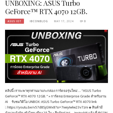
UNBOXING: ASUS Turbo
GeForce™ RTX 4070 12GB.
ASUS IOT
IBCONBLOG
MAY 17, 2024
0
คลิปนี้ เราจะพาทุกท่านมาแกะกล่อง การ์ดจอรุ่นใหม่ … “ASUS Turbo
GeForce™ RTX 4070 12GB. ” » การ์ดจอ Enterprise Grade สำหรับงาน
AI รับชมวิดิโอ UNBOX: ASUS Turbo GeForce™ RTX 4070 link
:: https://youtu.be/v57d8SjGWx8?si=7iwiyIwlw23v7zni ◈ สินค้ามี
จำนวนจำกัด เข้าไทย เพียง 25 ใบ « รีบจัดด่วน! … Instock!!! แล้ว ที่ IBCON