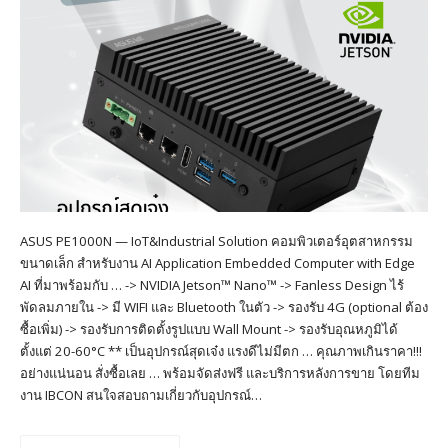
ASUS PE1000N — IoT&Industrial Solution คอมพิวเตอร์อุตสาหกรรม
ขนาดเล็ก สำหรับงาน AI Application Embedded Computer with Edge
AI ที่มาพร้อมกับ … -> NVIDIA Jetson™ Nano™ -> Fanless Design ไร้
พัดลมภายใน -> มี WIFI และ Bluetooth ในตัว -> รองรับ 4G (optional ต้อง
ซื้อเพิ่ม) -> รองรับการติดตั้งรูปแบบ Wall Mount -> รองรับอุณหภูมิได้
ตั้งแต่ 20-60°C ** เป็นอุปกรณ์สุดเจ๋ง แรงดีไม่มีตก … คุณภาพเกินราคา!!!
อย่างแน่นอน สั่งซื้อเลย … พร้อมจัดส่งฟรี และบริการหลังการขาย โดยทีม
งาน IBCON สนใจสอบถามเกี่ยวกับอุปกรณ์…