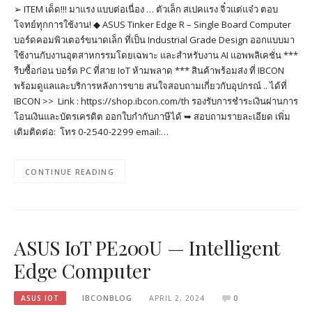
➢ ITEM เด็ด!!! มาแรง แบบต่อเนื่อง … ตัวเล็ก สเปคแรง จิ๋วแต่แจ๋ว ตอบ
โจทย์ทุกการใช้งาน! ◆ ASUS Tinker Edge R – Single Board Computer
บอร์ดคอมพิวเตอร์ขนาดเล็ก ที่เป็น Industrial Grade Design ออกแบบมา
ใช้งานกับงานอุตสาหกรรมโดยเฉ​พาะ และสำหรับงาน AI แอพพลิเคชั่น ***
รีบซื้อก่อน บอร์ด PC ที่สาย IoT ห้ามพลาด *** สินค้าพร้อมส่ง ที่ IBCON
พร้อมดูแลและบริการหลังการขาย สนใจสอบถามเกี่ยวกับอุปกรณ์ .. ได้ที่
IBCON >> Link : https://shop.ibcon.com/th รองรับการชำระเงินผ่านการ
โอนเงินและบัตรเครดิต ออกใบกำกับภาษีได้ ➥ สอบถามรายละเอียด เพิ่ม
เติมติดต่อ: โทร 0-2540-2299 email:…
CONTINUE READING
ASUS IoT PE200U — Intelligent
Edge Computer
ASUS IOT
IBCONBLOG
APRIL 2, 2024
0