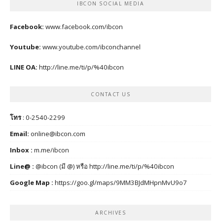
IBCON SOCIAL MEDIA
Facebook:
www.facebook.com/ibcon
Youtube:
www.youtube.com/ibconchannel
LINE OA:
http://line.me/ti/p/%40ibcon
CONTACT US
โทร
: 0-2540-2299
Email:
online@ibcon.com
Inbox :
m.me/ibcon
Line@ :
@ibcon (มี @) หรือ
http://line.me/ti/p/%40ibcon
Google Map :
https://goo.gl/maps/9MM3BJdMHpnMvU9o7
ARCHIVES