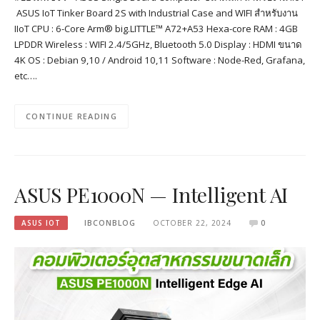
ASUS IoT Tinker Board 2S with Industrial Case and WIFI สำหรับงาน
IIoT CPU : 6-Core Arm® big.LITTLE™ A72+A53 Hexa-core RAM : 4GB
LPDDR Wireless : WIFI 2.4/5GHz, Bluetooth 5.0 Display : HDMI ขนาด
4K OS : Debian 9,10 / Android 10,11 Software : Node-Red, Grafana,
etc….
CONTINUE READING
ASUS PE1000N — Intelligent AI
ASUS IOT
IBCONBLOG
OCTOBER 22, 2024
0