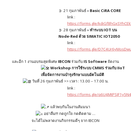
➲ 21 กุมภาพันธ์ »
Basic CiRA CORE
link :
https://forms.gle/kdiGf8hGxSYhCE
➲ 28 กุมภาพันธ์ »
ทำระบบ IOT บน
Node-Red ด้วย SIMATIC IOT2050
link :
https://forms.gle/D7C4Ur6yMosDw
และอีก 1 งานอบรมสุดพิเศษ
IBCON
ร่วมกับ
IS Software
จัดงาน
Workshop การใช้ระบบ CMMS ร่วมกับ IIoT
เพื่อจัดการงานบำรุงรักษาแบบอัตโนมัติ
วันที่ 26 กุมภาพันธ์ >> เวลา : 13.00 – 17.00 น.
link :
https://forms.gle/q6U4MtPSJF1y5N
แล้วพบกันในงานสัมมนา
อย่าลืม!!! กดถูกใจ กดติดตาม …
จะได้ไม่พลาดงานกิจกรรมดีๆ จาก IBCON