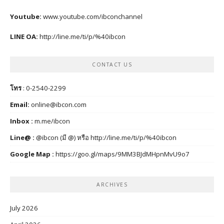
Youtube:
www.youtube.com/ibconchannel
LINE OA:
http://line.me/ti/p/%40ibcon
CONTACT US
โทร
: 0-2540-2299
Email:
online@ibcon.com
Inbox :
m.me/ibcon
Line@ :
@ibcon (มี @) หรือ
http://line.me/ti/p/%40ibcon
Google Map :
https://goo.gl/maps/9MM3BJdMHpnMvU9o7
ARCHIVES
July 2026