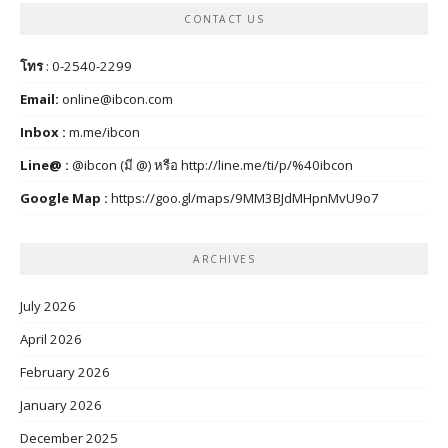
CONTACT US
โทร
: 0-2540-2299
Email:
online@ibcon.com
Inbox :
m.me/ibcon
Line@ :
@ibcon (มี @) หรือ
http://line.me/ti/p/%40ibcon
Google Map :
https://goo.gl/maps/9MM3BJdMHpnMvU9o7
ARCHIVES
July 2026
April 2026
February 2026
January 2026
December 2025