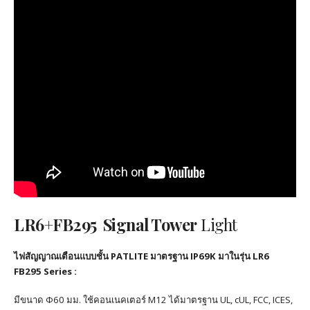
LR6+FB295 Signal Tower
Light
ไฟสัญญาณเตือนแบบชั้น PATLITE มาตรฐาน IP69K มาในรุ่น LR6
FB295 Series :
มีขนาด Φ60 มม. ใช้คอนเนคเตอร์ M12 ได้มาตรฐาน UL, cUL, FCC, ICES,