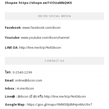
Shopee
:
https://shope.ee/1VOUaNNQWX
IBCON SOCIAL MEDIA
Facebook:
www.facebook.com/ibcon
Youtube:
www.youtube.com/ibconchannel
LINE OA:
http://line.me/ti/p/%40ibcon
CONTACT US
โทร
: 0-2540-2299
Email:
online@ibcon.com
Inbox :
m.me/ibcon
Line@ :
@ibcon (มี @) หรือ
http://line.me/ti/p/%40ibcon
Google Map :
https://goo.gl/maps/9MM3BJdMHpnMvU9o7