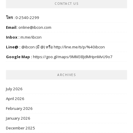
CONTACT US
โทร
: 0-2540-2299
Email:
online@ibcon.com
Inbox :
m.me/ibcon
Line@ :
@ibcon (มี @) หรือ
http://line.me/ti/p/%40ibcon
Google Map :
https://goo.gl/maps/9MM3BJdMHpnMvU9o7
ARCHIVES
July 2026
April 2026
February 2026
January 2026
December 2025