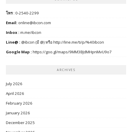
โทร
: 0-2540-2299
Email:
online@ibcon.com
Inbox :
m.me/ibcon
Line@ :
@ibcon (มี @) หรือ
http://line.me/ti/p/%40ibcon
Google Map :
https://goo.gl/maps/9MM3BJdMHpnMvU9o7
ARCHIVES
July 2026
April 2026
February 2026
January 2026
December 2025