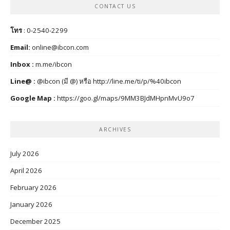
CONTACT US
โทร
: 0-2540-2299
Email:
online@ibcon.com
Inbox :
m.me/ibcon
Line@ :
@ibcon (มี @) หรือ
http://line.me/ti/p/%40ibcon
Google Map :
https://goo.gl/maps/9MM3BJdMHpnMvU9o7
ARCHIVES
July 2026
April 2026
February 2026
January 2026
December 2025