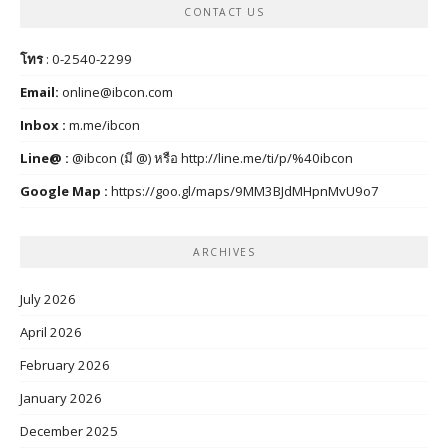
CONTACT US
โทร
: 0-2540-2299
Email:
online@ibcon.com
Inbox :
m.me/ibcon
Line@ :
@ibcon (มี @) หรือ
http://line.me/ti/p/%40ibcon
Google Map :
https://goo.gl/maps/9MM3BJdMHpnMvU9o7
ARCHIVES
July 2026
April 2026
February 2026
January 2026
December 2025