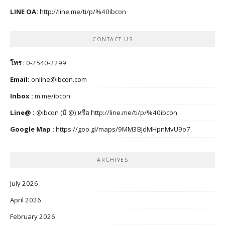
LINE OA:
http://line.me/ti/p/%40ibcon
CONTACT US
โทร
: 0-2540-2299
Email:
online@ibcon.com
Inbox :
m.me/ibcon
Line@ :
@ibcon (มี @) หรือ
http://line.me/ti/p/%40ibcon
Google Map :
https://goo.gl/maps/9MM3BJdMHpnMvU9o7
ARCHIVES
July 2026
April 2026
February 2026