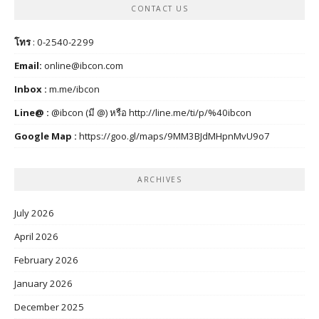
CONTACT US
โทร
: 0-2540-2299
Email:
online@ibcon.com
Inbox :
m.me/ibcon
Line@ :
@ibcon (มี @) หรือ
http://line.me/ti/p/%40ibcon
Google Map :
https://goo.gl/maps/9MM3BJdMHpnMvU9o7
ARCHIVES
July 2026
April 2026
February 2026
January 2026
December 2025