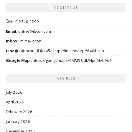
CONTACT US
โทร
: 0-2540-2299
Email:
online@ibcon.com
Inbox :
m.me/ibcon
Line@ :
@ibcon (มี @) หรือ
http://line.me/ti/p/%40ibcon
Google Map :
https://goo.gl/maps/9MM3BJdMHpnMvU9o7
ARCHIVES
July 2026
April 2026
February 2026
January 2026
December 2025