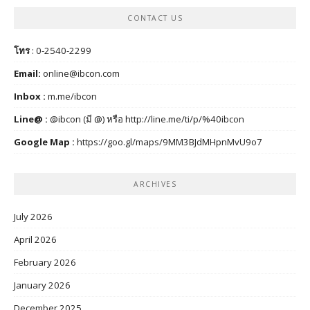
CONTACT US
โทร
: 0-2540-2299
Email:
online@ibcon.com
Inbox :
m.me/ibcon
Line@ :
@ibcon (มี @) หรือ
http://line.me/ti/p/%40ibcon
Google Map :
https://goo.gl/maps/9MM3BJdMHpnMvU9o7
ARCHIVES
July 2026
April 2026
February 2026
January 2026
December 2025