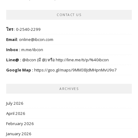
CONTACT US
โทร
: 0-2540-2299
Email:
online@ibcon.com
Inbox :
m.me/ibcon
Line@ :
@ibcon (มี @) หรือ
http://line.me/ti/p/%40ibcon
Google Map :
https://goo.gl/maps/9MM3BJdMHpnMvU9o7
ARCHIVES
July 2026
April 2026
February 2026
January 2026