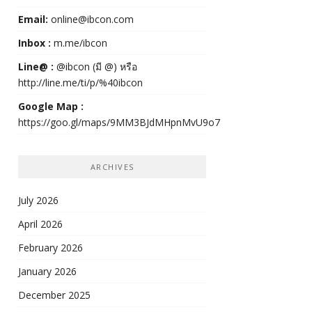
Email:
online@ibcon.com
Inbox :
m.me/ibcon
Line@ :
@ibcon (มี @) หรือ
http://line.me/ti/p/%40ibcon
Google Map :
https://goo.gl/maps/9MM3BJdMHpnMvU9o7
ARCHIVES
July 2026
April 2026
February 2026
January 2026
December 2025