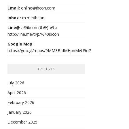
Email:
online@ibcon.com
Inbox :
m.me/ibcon
Line@ :
@ibcon (มี @) หรือ
http://line.me/ti/p/%40ibcon
Google Map :
https://goo.gl/maps/9MM3BJdMHpnMvU9o7
ARCHIVES
July 2026
April 2026
February 2026
January 2026
December 2025