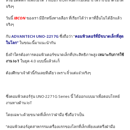
จริงๆ
วันนี้
IBCON
ของเรา มีอีกหนึ่งทางเลือก ที่เรียกได้ว่า หาที่อื่นไม่ได้อีกแล้ว
จริงๆ
กับ
ADVANTECH UNO-2217G
ซึ่งถือว่า “
คอมพิวเตอร์ที่มีขนาดเล็กที่สุด
ในโลก”
ในขณะนี้มาแนะนำกัน
ยิ่งถ้าใครต้องการคอมพิวเตอร์ขนาดเล็กที่ประสิทธิภาพสูง
เหมาะกับการใช้
งาน IoT
ในยุค 4.0 แบบนี้แล้วล่ะก็
ต้องศึกษาเจ้าตัวนี้กันเลยทีเดียว เพราะจิ๋วแต่แจ๋วจริงๆ
ซึ่งคอมพิวเตอร์รุ่น UNO-2271G Series นี้ ได้ออกแบบมาเพื่อตอบโจทย์
งานทางด้าน IoT
โดยเฉพาะด้วยขนาดที่เล็กกว่าฝ่ามือ ซึ่งถือว่าเป็น
“คอมพิวเตอร์อุตสาหกรรมเครื่องแรกของโลกที่เล็กเพียงแค่ครึ่งฝ่ามือ