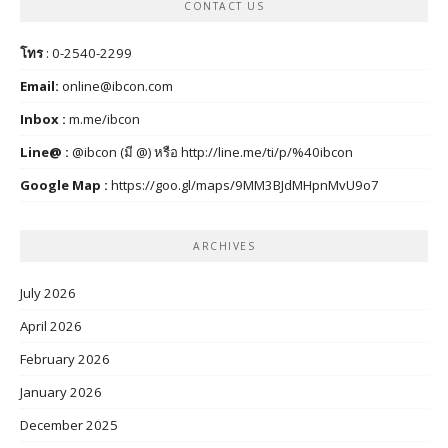
CONTACT US
โทร
: 0-2540-2299
Email:
online@ibcon.com
Inbox :
m.me/ibcon
Line@ :
@ibcon (มี @) หรือ
http://line.me/ti/p/%40ibcon
Google Map :
https://goo.gl/maps/9MM3BJdMHpnMvU9o7
ARCHIVES
July 2026
April 2026
February 2026
January 2026
December 2025