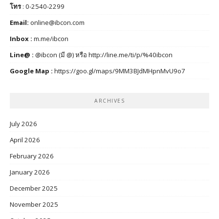
โทร
: 0-2540-2299
Email:
online@ibcon.com
Inbox :
m.me/ibcon
Line@ :
@ibcon (มี @) หรือ
http://line.me/ti/p/%40ibcon
Google Map :
https://goo.gl/maps/9MM3BJdMHpnMvU9o7
ARCHIVES
July 2026
April 2026
February 2026
January 2026
December 2025
November 2025