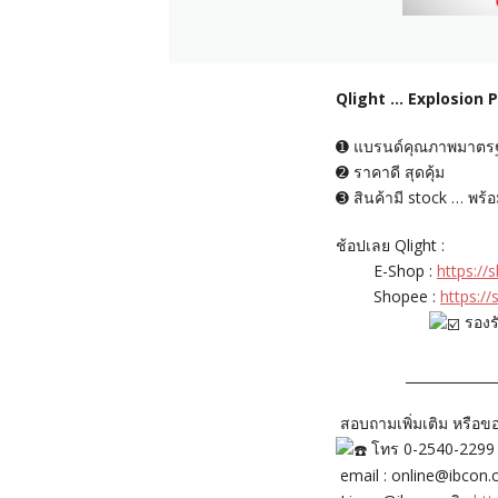
Qlight … Explosion P
➊ แบรนด์คุณภาพมาตร
➋ ราคาดี สุดคุ้ม
➌ สินค้ามี stock … พร้อม
ช้อปเลย Qlight :
E-Shop :
https:/
Shopee :
https://
รองร
_____________
สอบถามเพิ่มเติม หรือข
โทร 0-2540-2299
email : online@ibcon