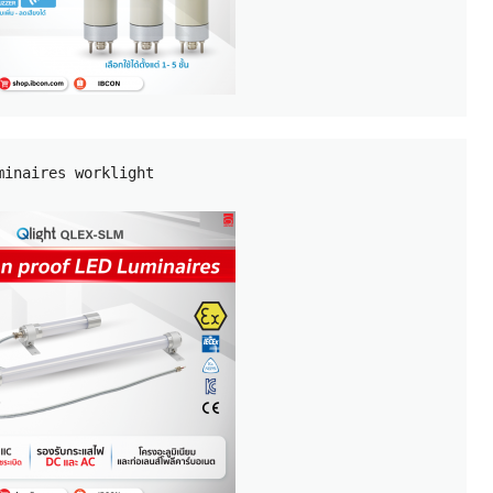
minaires 
worklight
