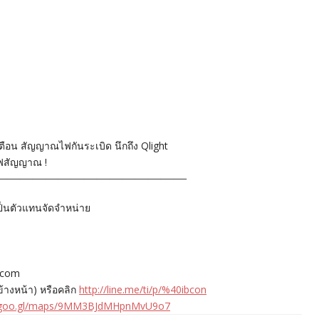
ือน สัญญาณไฟกันระเบิด นึกถึง Qlight
ฟสัญญาณ !
―――――――――――――――
ป็นตัวแทนจัดจำหน่าย
n.com
้างหน้า) หรือคลิก
http://line.me/ti/p/%40ibcon
//goo.gl/maps/9MM3BJdMHpnMvU9o7