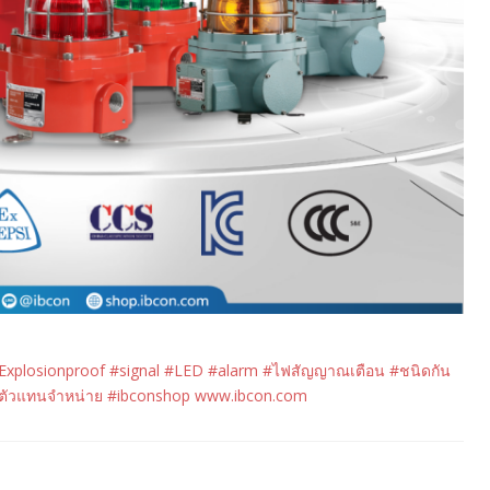
#Explosionproof #signal #LED #alarm #ไฟสัญญาณเตือน #ชนิดกัน
nตัวแทนจำหน่าย #ibconshop www.ibcon.com