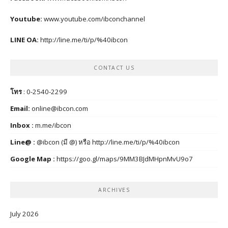
Youtube:
www.youtube.com/ibconchannel
LINE OA:
http://line.me/ti/p/%40ibcon
CONTACT US
โทร
: 0-2540-2299
Email:
online@ibcon.com
Inbox :
m.me/ibcon
Line@ :
@ibcon (มี @) หรือ
http://line.me/ti/p/%40ibcon
Google Map :
https://goo.gl/maps/9MM3BJdMHpnMvU9o7
ARCHIVES
July 2026