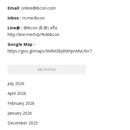
Email:
online@ibcon.com
Inbox :
m.me/ibcon
Line@ :
@ibcon (มี @) หรือ
http://line.me/ti/p/%40ibcon
Google Map :
https://goo.gl/maps/9MM3BJdMHpnMvU9o7
ARCHIVES
July 2026
April 2026
February 2026
January 2026
December 2025