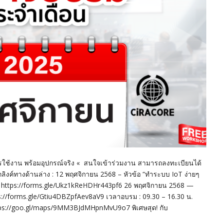
รใช้งาน พร้อมอุปกรณ์จริง « สนใจเข้าร่วมงาน สามารถลงทะเบียนได้
ลิงค์ทางด้านล่าง : 12 พฤศจิกายน 2568 – หัวข้อ “ทำระบบ IoT ง่ายๆ
 : https://forms.gle/Ukz1kReHDHr443pf6 26 พฤศจิกายน 2568 —
ps://forms.gle/Gtiu4DBZpfAev8aV9 เวลาอบรม : 09.30 – 16.30 น.
https://goo.gl/maps/9MM3BJdMHpnMvU9o7 พิเศษสุด! กับ