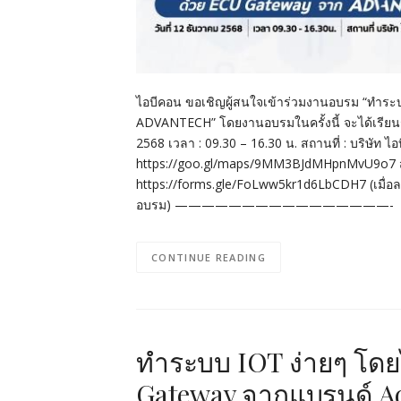
ไอบีคอน ขอเชิญผู้สนใจเข้าร่วมงานอบรม “ทำระบ
ADVANTECH” โดยงานอบรมในครั้งนี้ จะได้เรียนรู้ก
2568 เวลา : 09.30 – 16.30 น. สถานที่ : บริษัท 
https://goo.gl/maps/9MM3BJdMHpnMvU9o7 สนใจ
https://forms.gle/FoLww5kr1d6LbCDH7 (เมื่อลงทะเ
อบรม) ————————————————- ADVANTECH
CONTINUE READING
ทำระบบ IOT ง่ายๆ โดย
Gateway จากแบรนด์ A