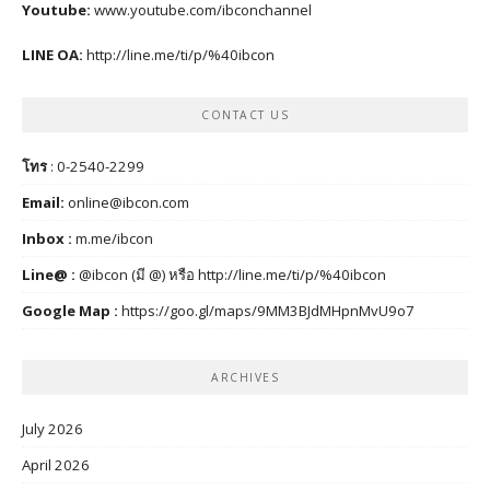
Youtube:
www.youtube.com/ibconchannel
LINE OA:
http://line.me/ti/p/%40ibcon
CONTACT US
โทร
: 0-2540-2299
Email:
online@ibcon.com
Inbox :
m.me/ibcon
Line@ :
@ibcon (มี @) หรือ
http://line.me/ti/p/%40ibcon
Google Map :
https://goo.gl/maps/9MM3BJdMHpnMvU9o7
ARCHIVES
July 2026
April 2026